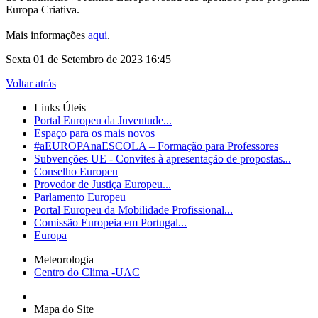
Europa Criativa.
Mais informações
aqui
.
Sexta 01 de Setembro de 2023 16:45
Voltar atrás
Links Úteis
Portal Europeu da Juventude...
Espaço para os mais novos
#aEUROPAnaESCOLA – Formação para Professores
Subvenções UE - Convites à apresentação de propostas...
Conselho Europeu
Provedor de Justiça Europeu...
Parlamento Europeu
Portal Europeu da Mobilidade Profissional...
Comissão Europeia em Portugal...
Europa
Meteorologia
Centro do Clima -UAC
Mapa do Site