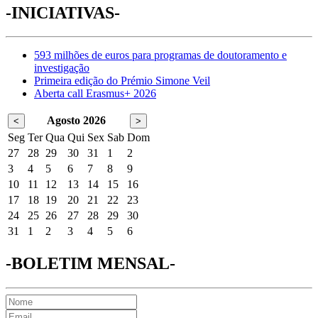
-INICIATIVAS-
593 milhões de euros para programas de doutoramento e
investigação
Primeira edição do Prémio Simone Veil
Aberta call Erasmus+ 2026
Agosto 2026
<
>
Seg
Ter
Qua
Qui
Sex
Sab
Dom
27
28
29
30
31
1
2
3
4
5
6
7
8
9
10
11
12
13
14
15
16
17
18
19
20
21
22
23
24
25
26
27
28
29
30
31
1
2
3
4
5
6
-BOLETIM MENSAL-