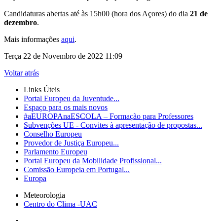
Candidaturas abertas até às 15h00 (hora dos Açores) do dia
21 de
dezembro
.
Mais informações
aqui
.
Terça 22 de Novembro de 2022 11:09
Voltar atrás
Links Úteis
Portal Europeu da Juventude...
Espaço para os mais novos
#aEUROPAnaESCOLA – Formação para Professores
Subvenções UE - Convites à apresentação de propostas...
Conselho Europeu
Provedor de Justiça Europeu...
Parlamento Europeu
Portal Europeu da Mobilidade Profissional...
Comissão Europeia em Portugal...
Europa
Meteorologia
Centro do Clima -UAC