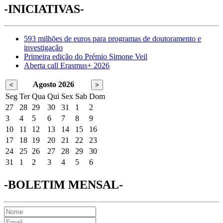
-INICIATIVAS-
593 milhões de euros para programas de doutoramento e
investigação
Primeira edição do Prémio Simone Veil
Aberta call Erasmus+ 2026
Agosto 2026
<
>
Seg
Ter
Qua
Qui
Sex
Sab
Dom
27
28
29
30
31
1
2
3
4
5
6
7
8
9
10
11
12
13
14
15
16
17
18
19
20
21
22
23
24
25
26
27
28
29
30
31
1
2
3
4
5
6
-BOLETIM MENSAL-