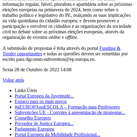
informação regular, fiável, pluralista e apartidária sobre as próximas
eleições europeias na primavera de 2024, bem como sobre o
trabalho político e legislativo do PE, realçando as suas implicações
na vida quotidiana do cidadão europeu; e devem promover a
participação e envolver os cidadãos e as organizações da sociedade
civil no debate sobre as próximas eleições europeias, através da
organização de eventos
online
e
offline
.
A submissão de propostas é feita através do portal
Funding &
Tender opportunities
e todas as questões devem ser remetidas por
escrito para
dgcomm-subvention@ep.europa.eu
.
Sexta 28 de Outubro de 2022 14:08
Voltar atrás
Links Úteis
Portal Europeu da Juventude...
Espaço para os mais novos
#aEUROPAnaESCOLA – Formação para Professores
Subvenções UE - Convites à apresentação de propostas...
Conselho Europeu
Provedor de Justiça Europeu...
Parlamento Europeu
Portal Europeu da Mobilidade Profissional...