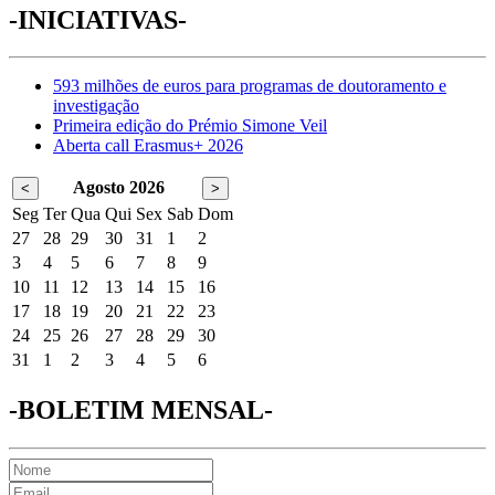
-INICIATIVAS-
593 milhões de euros para programas de doutoramento e
investigação
Primeira edição do Prémio Simone Veil
Aberta call Erasmus+ 2026
Agosto 2026
<
>
Seg
Ter
Qua
Qui
Sex
Sab
Dom
27
28
29
30
31
1
2
3
4
5
6
7
8
9
10
11
12
13
14
15
16
17
18
19
20
21
22
23
24
25
26
27
28
29
30
31
1
2
3
4
5
6
-BOLETIM MENSAL-