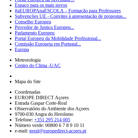
Espaço para os mais novos
#aEUROPAnaESCOLA – Formação para Professores
Subvenções UE - Convites à apresentação de propostas...
Conselho Europeu
Provedor de Justiça Europeu...
Parlamento Europeu
Portal Europeu da Mobilidade Profissional...
Comissão Europeia em Portugal...
Europa
Meteorologia
Centro do Clima -UAC
Mapa do Site
Coordenadas
EUROPE DIRECT Açores
Estrada Gaspar Corte-Real
Observatório do Ambiente dos Açores
9700-030 Angra do Heroísmo
Telefone:
+351 295 214 005
Número verde: 00800 6 7 8 9 10 11
e-mail:
geral@europedirect-acores.pt