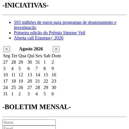
-INICIATIVAS-
593 milhões de euros para programas de doutoramento e
investigação
Primeira edição do Prémio Simone Veil
Aberta call Erasmus+ 2026
Agosto 2026
<
>
Seg
Ter
Qua
Qui
Sex
Sab
Dom
27
28
29
30
31
1
2
3
4
5
6
7
8
9
10
11
12
13
14
15
16
17
18
19
20
21
22
23
24
25
26
27
28
29
30
31
1
2
3
4
5
6
-BOLETIM MENSAL-