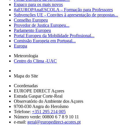
Espaço para os mais novos
#aEUROPAnaESCOLA – Formação para Professores
Subvenções UE - Convites à apresentação de propostas...
Conselho Europeu
Provedor de Justiça Europeu...
Parlamento Europeu
Portal Europeu da Mobilidade Profissional...
Comissão Europeia em Portugal...
Europa
Meteorologia
Centro do Clima -UAC
Mapa do Site
Coordenadas
EUROPE DIRECT Açores
Estrada Gaspar Corte-Real
Observatório do Ambiente dos Açores
9700-030 Angra do Heroísmo
Telefone:
+351 295 214 005
Número verde: 00800 6 7 8 9 10 11
e-mail:
geral@europedirect-acores.pt