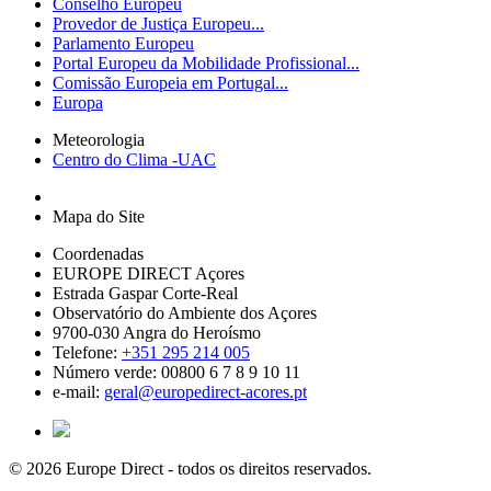
Conselho Europeu
Provedor de Justiça Europeu...
Parlamento Europeu
Portal Europeu da Mobilidade Profissional...
Comissão Europeia em Portugal...
Europa
Meteorologia
Centro do Clima -UAC
Mapa do Site
Coordenadas
EUROPE DIRECT Açores
Estrada Gaspar Corte-Real
Observatório do Ambiente dos Açores
9700-030 Angra do Heroísmo
Telefone:
+351 295 214 005
Número verde: 00800 6 7 8 9 10 11
e-mail:
geral@europedirect-acores.pt
© 2026 Europe Direct - todos os direitos reservados.