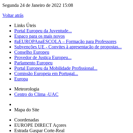
Segunda 24 de Janeiro de 2022 15:08
Voltar atrás
Links Úteis
Portal Europeu da Juventude...
Espaço para os mais novos
#aEUROPAnaESCOLA – Formação para Professores
Subvenções UE - Convites à apresentação de propostas...
Conselho Europeu
Provedor de Justiça Europeu...
Parlamento Europeu
Portal Europeu da Mobilidade Profissional...
Comissão Europeia em Portugal...
Europa
Meteorologia
Centro do Clima -UAC
Mapa do Site
Coordenadas
EUROPE DIRECT Açores
Estrada Gaspar Corte-Real