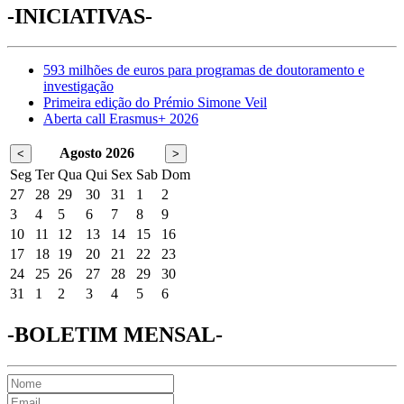
-INICIATIVAS-
593 milhões de euros para programas de doutoramento e
investigação
Primeira edição do Prémio Simone Veil
Aberta call Erasmus+ 2026
Agosto 2026
<
>
Seg
Ter
Qua
Qui
Sex
Sab
Dom
27
28
29
30
31
1
2
3
4
5
6
7
8
9
10
11
12
13
14
15
16
17
18
19
20
21
22
23
24
25
26
27
28
29
30
31
1
2
3
4
5
6
-BOLETIM MENSAL-