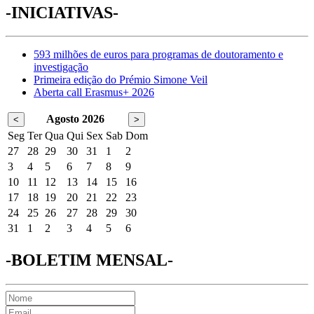
-INICIATIVAS-
593 milhões de euros para programas de doutoramento e
investigação
Primeira edição do Prémio Simone Veil
Aberta call Erasmus+ 2026
Agosto 2026
<
>
Seg
Ter
Qua
Qui
Sex
Sab
Dom
27
28
29
30
31
1
2
3
4
5
6
7
8
9
10
11
12
13
14
15
16
17
18
19
20
21
22
23
24
25
26
27
28
29
30
31
1
2
3
4
5
6
-BOLETIM MENSAL-