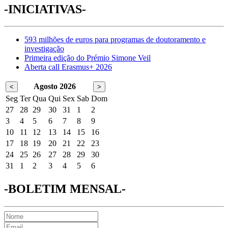
-INICIATIVAS-
593 milhões de euros para programas de doutoramento e
investigação
Primeira edição do Prémio Simone Veil
Aberta call Erasmus+ 2026
Agosto 2026
<
>
Seg
Ter
Qua
Qui
Sex
Sab
Dom
27
28
29
30
31
1
2
3
4
5
6
7
8
9
10
11
12
13
14
15
16
17
18
19
20
21
22
23
24
25
26
27
28
29
30
31
1
2
3
4
5
6
-BOLETIM MENSAL-