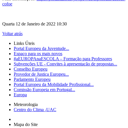
cofoe
Quarta 12 de Janeiro de 2022 10:30
Voltar atrás
Links Úteis
Portal Europeu da Juventude...
Espaço para os mais novos
#aEUROPAnaESCOLA – Formação para Professores
Subvenções UE - Convites à apresentação de propostas...
Conselho Europeu
Provedor de Justiça Europeu...
Parlamento Europeu
Portal Europeu da Mobilidade Profissional...
Comissão Europeia em Portugal...
Europa
Meteorologia
Centro do Clima -UAC
Mapa do Site