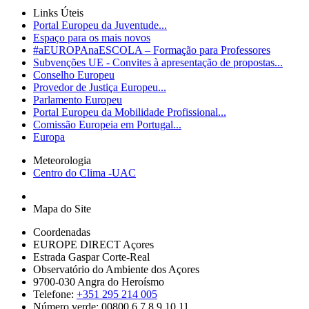
Links Úteis
Portal Europeu da Juventude...
Espaço para os mais novos
#aEUROPAnaESCOLA – Formação para Professores
Subvenções UE - Convites à apresentação de propostas...
Conselho Europeu
Provedor de Justiça Europeu...
Parlamento Europeu
Portal Europeu da Mobilidade Profissional...
Comissão Europeia em Portugal...
Europa
Meteorologia
Centro do Clima -UAC
Mapa do Site
Coordenadas
EUROPE DIRECT Açores
Estrada Gaspar Corte-Real
Observatório do Ambiente dos Açores
9700-030 Angra do Heroísmo
Telefone:
+351 295 214 005
Número verde: 00800 6 7 8 9 10 11