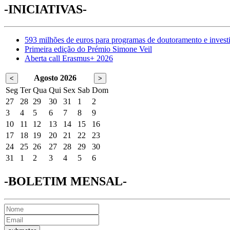
-INICIATIVAS-
593 milhões de euros para programas de doutoramento e invest
Primeira edição do Prémio Simone Veil
Aberta call Erasmus+ 2026
Agosto 2026
<
>
Seg
Ter
Qua
Qui
Sex
Sab
Dom
27
28
29
30
31
1
2
3
4
5
6
7
8
9
10
11
12
13
14
15
16
17
18
19
20
21
22
23
24
25
26
27
28
29
30
31
1
2
3
4
5
6
-BOLETIM MENSAL-