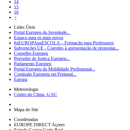
14
15
16
>
Links Úteis
Portal Europeu da Juventude...
Espaço para os mais novos
#aEUROPAnaESCOLA – Formação para Professores
Subvenções UE - Convites à apresentação de propostas...
Conselho Europeu
Provedor de Justiça Europeu...
Parlamento Europeu
Portal Europeu da Mobilidade Profissional...
Comissão Europeia em Portugal...
Europa
Meteorologia
Centro do Clima -UAC
Mapa do Site
Coordenadas
EUROPE DIRECT Açores
Estrada Gaspar Corte-Real