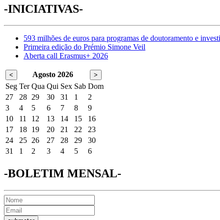
-INICIATIVAS-
593 milhões de euros para programas de doutoramento e invest
Primeira edição do Prémio Simone Veil
Aberta call Erasmus+ 2026
Agosto 2026
<
>
Seg
Ter
Qua
Qui
Sex
Sab
Dom
27
28
29
30
31
1
2
3
4
5
6
7
8
9
10
11
12
13
14
15
16
17
18
19
20
21
22
23
24
25
26
27
28
29
30
31
1
2
3
4
5
6
-BOLETIM MENSAL-