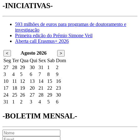
-INICIATIVAS-
593 milhões de euros para programas de doutoramento e
investigação
Primeira edição do Prémio Simone Veil
Aberta call Erasmus+ 2026
Agosto 2026
<
>
Seg
Ter
Qua
Qui
Sex
Sab
Dom
27
28
29
30
31
1
2
3
4
5
6
7
8
9
10
11
12
13
14
15
16
17
18
19
20
21
22
23
24
25
26
27
28
29
30
31
1
2
3
4
5
6
-BOLETIM MENSAL-