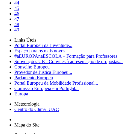
44
45
46
47
48
49
Links Úteis
Portal Europeu da Juventude...
Espaço para os mais novos
#aEUROPAnaESCOLA – Formação para Professores
Subvenções UE - Convites à apresentação de propostas...
Conselho Europeu
Provedor de Justiça Europeu...
Parlamento Europeu
Portal Europeu da Mobilidade Profissional...
Comissão Europeia em Portugal...
Europa
Meteorologia
Centro do Clima -UAC
Mapa do Site