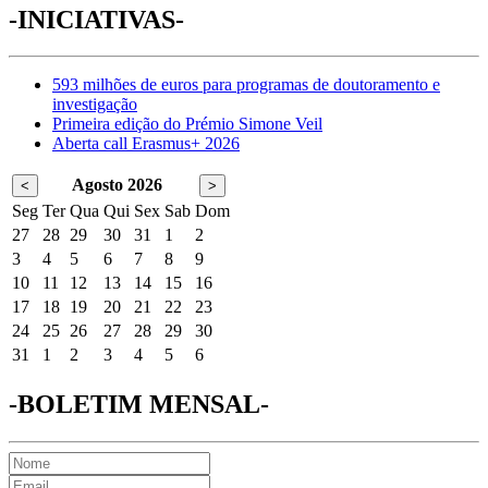
-INICIATIVAS-
593 milhões de euros para programas de doutoramento e
investigação
Primeira edição do Prémio Simone Veil
Aberta call Erasmus+ 2026
Agosto 2026
<
>
Seg
Ter
Qua
Qui
Sex
Sab
Dom
27
28
29
30
31
1
2
3
4
5
6
7
8
9
10
11
12
13
14
15
16
17
18
19
20
21
22
23
24
25
26
27
28
29
30
31
1
2
3
4
5
6
-BOLETIM MENSAL-